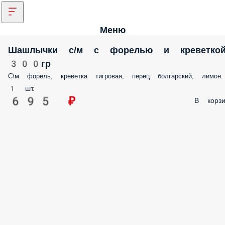
Меню
Шашлычки с/м с форелью и креветко
300гр
С\м форель, креветка тигровая, перец болгарский, лимон.
1 шт.
695 ₽
В корзи