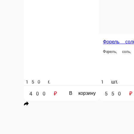
150 г.
1 шт.
400 ₽
550 ₽
В корзину
Кета в вакуме
Форель в вакууме
Кета, соль
Форель, соль
Горбуша сол
Горбуша, соль.