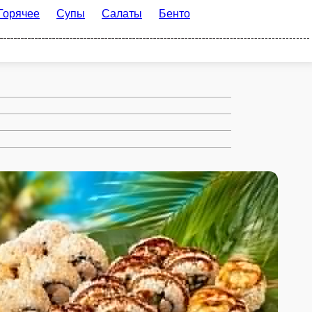
пы
Салаты
Бенто ланчи
Детское