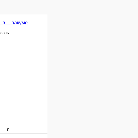
1 шт.
350 ₽
рзину
В корзину
Суп замороженный (Солянка по-домашнему)
Замороженный п/ф