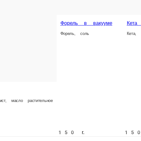
1 шт.
380 ₽
В корзину
В ко
Суп замороженный (Харчо)
Замороженный п/ф