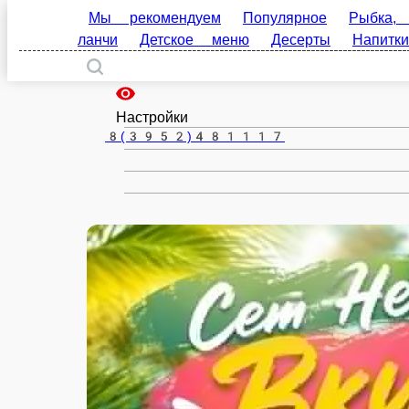
Мы рекомендуем
Популярное
Рыбка, полуфа
Иркутск
меню
Десерты
Напитки
Соусы
ru
Настройки
8(3952)481117