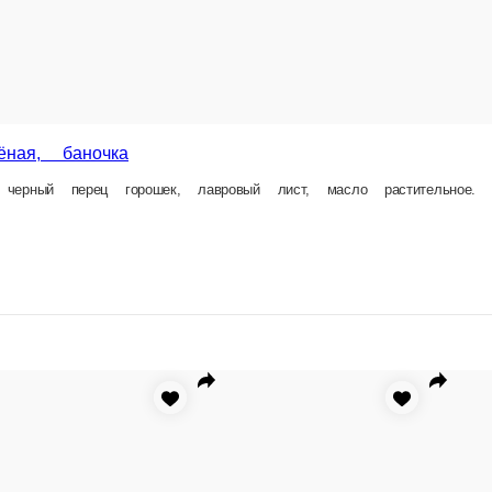
1 шт.
450
В корзину
еная в вакууме 150гр.
Горбуша соленая баночка
Горбуша, соль, масло, черный перец горошек, лавровый