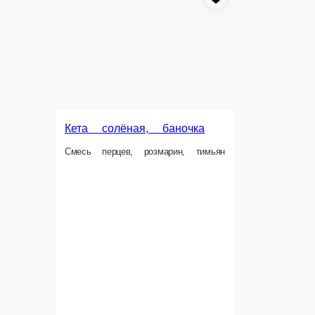
Кета солёная, баночка
Смесь перцев, розмарин, тимьян
Форель солёная, баночк
Форель, соль, черный перец горош