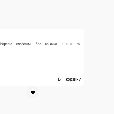
 ₽
В корзину
Нерка в вакууме
150гр. Нерка, холодного копчения
 лист.