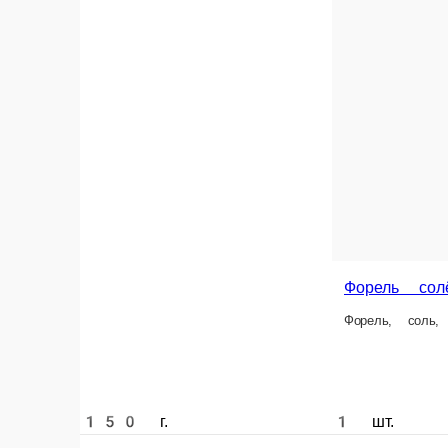
Форель солёная, баночк
Форель, соль, черный перец горош
150 г.
1 шт.
400 ₽
550 ₽
В корзину
Кета в вакуме
Форель в вакууме