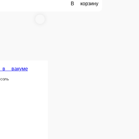
Нерка в вакууме
150гр. Нерка, холодного копчения
 лист.
1 шт.
350 ₽
рзину
В корзину