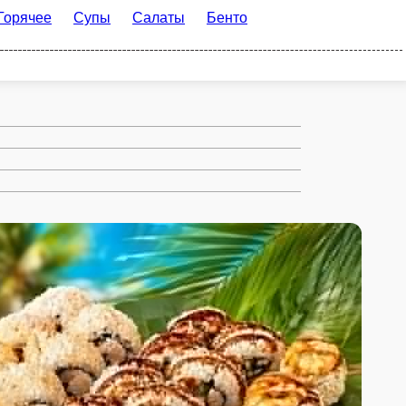
пы
Салаты
Бенто ланчи
Детское