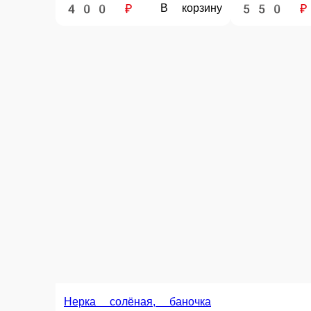
Кета, соль
Форель, соль
Горбуша сол
Горбуша, соль.
150 г.
150 г.
1 шт.
450 ₽
300 ₽
260 ₽
В корзину
В корзину