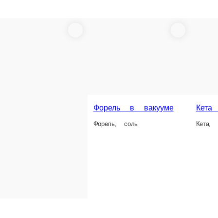
еная в вакууме 150гр.
Горбуша соленая баночка
Горбуша, соль, масло, черный перец горошек, лавровый
1 шт.
380 ₽
В корзину
В ко