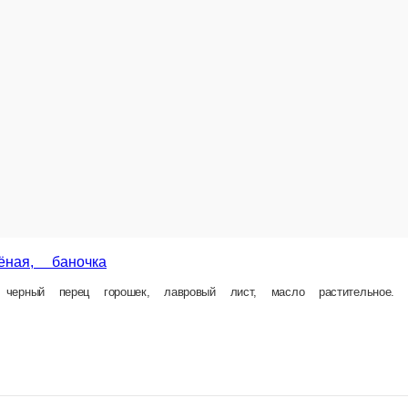
а
ек, лавровый лист, масло растительное. Нарезка слайсами. Вес баночки 150 гр.
1 шт.
450
В корзину