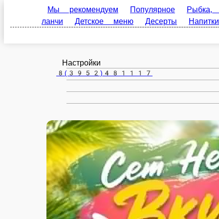
Мы рекомендуем
Популярное
Рыбка, полуфа
Иркутск
меню
Десерты
Напитки
Соусы
ru
Настройки
8(3952)481117