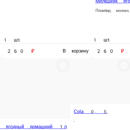
1 шт.
1 порц.
260 ₽
99 ₽
В корзину
В корзину
Лимонад Мохито
Мохито + Кл
Лимонад Мохито
Лимонад мохито Клубника
Два освежающих
Сладкий лимонад Клубника-Мята
500 мл.
500 мл.
1 шт.