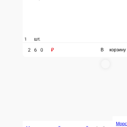
1 шт.
1 шт.
260 ₽
260 ₽
В корзину
Cola 0, 5
Cola 0.9
Cola 1.9
-
-
Cola 1.9
1 порц.
1 порц.
1 порц.