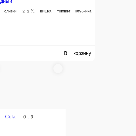
1 порц.
169 ₽
В корзину
В корзину
Burn
убника Мята
Энергетический напиток
 коктейля
1 порц.