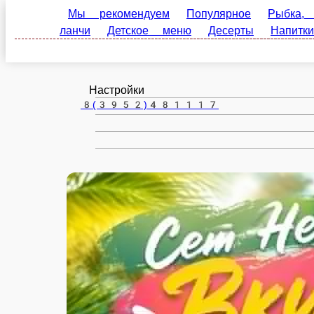
Мы рекомендуем
Популярное
Рыбка, полуфа
Иркутск
меню
Десерты
Напитки
Соусы
ru
Настройки
8(3952)481117