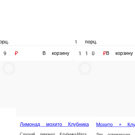
175 ₽
195 ₽
325 ₽
В корзину
В корзину
е заказа или самовывозом из точки продаж. При оформлении заказа укажит
доставке заказа или при самовывозе из точки продаж.
личии в нашем меню. Спешите заказать онлайн!