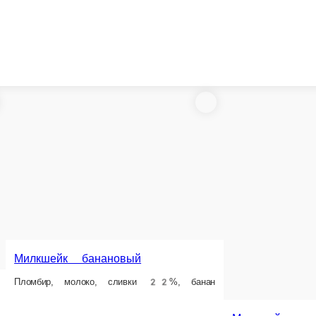
ановый
Морс я
ивки 22%, банан
-
Милкшейк ягодный
Пломбир, молоко, сливки 22%, вишня, топпинг клубника