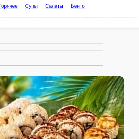
пы
Салаты
Бенто ланчи
Детское