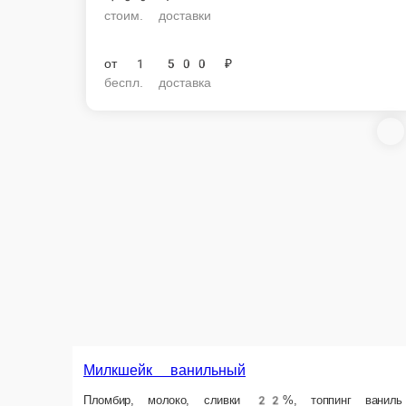
стоим. доставки
от
1 500 ₽
беспл. доставка
Милкшейк бан
Милкшейк ванильный
Пломбир, молоко, сл
Пломбир, молоко, сливки 22%, топпинг ваниль