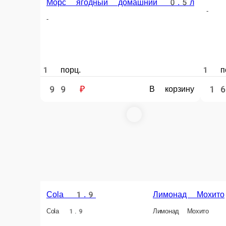
110 ₽
160 ₽
199 ₽
В корзину
В корзину
В корзину
Информация об оплате
Наличный расчёт
Оплата производится наличными курьеру при доставк
Картой
Оплата производится банковской картой курьеру при 
Мохито + Клубника Мята
Мохито + Клубника Мята — всегда в на